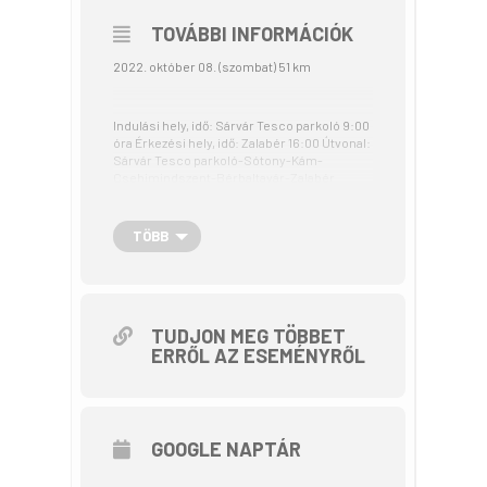
TOVÁBBI INFORMÁCIÓK
október 08. (szombat) 51 km
Indulási hely, idő: Sárvár Tesco parkoló 9:00
óra Érkezési hely, idő: Zalabér 16:00 Útvonal:
Sárvár Tesco parkoló-Sótony-Kám-
Csehimindszent-Bérbaltavár-Zalabér
Szintemelkedés: 195 m Típusa: egyirányú
Látnivalók, program: Sárvár
TÖBB
Nádasdy vár, Várpark
Kám
Jeli Arborétum
TUDJON MEG TÖBBET
ERRŐL AZ ESEMÉNYRŐL
Csehimindszent
Mindszenty József bíboros szülői háza
Bérbaltavár
GOOGLE NAPTÁR
Őslénytani lelőhely